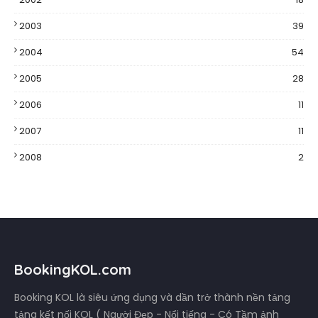
2003
39
2004
54
2005
28
2006
11
2007
11
2008
2
BookingKOL.com
Booking KOL là siêu ứng dụng và dần trở thành nền tảng
tảng kết nối KOL ( Người Đẹp - Nổi tiếng - Có Tầm ảnh