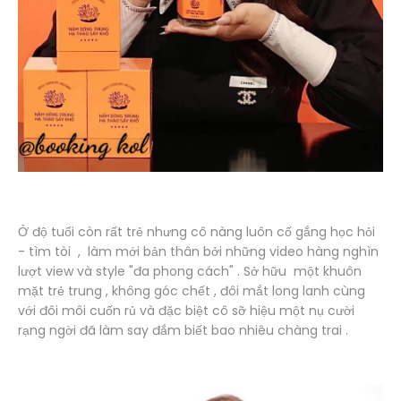
Ở
độ tuổi còn rất trẻ nhưng cô nàng luôn cố gắng học hỏi
- tìm tòi , làm mới bản thân bởi những video hàng nghìn
lượt view và style "đa phong cách" . Sở hữu một khuôn
mặt trẻ trung , không góc chết , đôi mắt long lanh cùng
với đôi môi cuốn rủ và đặc biệt cô sỡ hiệu một nụ cười
rạng ngời đã làm say đắm biết bao nhiêu chàng trai .