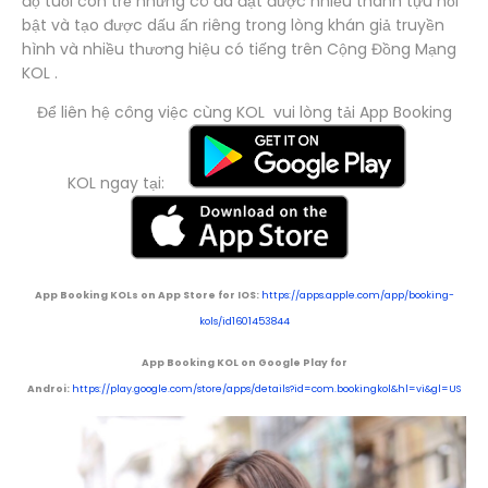
độ tuổi còn trẻ nhưng cô đã đạt được nhiều thành tựu nổi
bật và tạo được dấu ấn riêng trong lòng
khán giả truyền
hình và nhiều thương hiệu có tiếng trên Cộng Đồng Mạng
KOL .
Để liên hệ công việc cùng KOL vui lòng tải App Booking
KOL ngay tại:
App Booking KOLs on App Store for IOS:
https://apps.apple.com/app/booking-
kols/id1601453844
App Booking KOL on Google Play for
Androi:
https://play.google.com/store/apps/details?id=com.bookingkol&hl=vi&gl=US