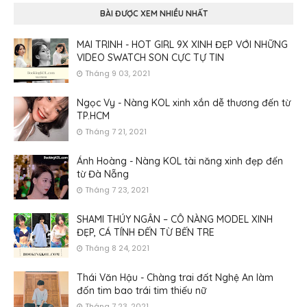
BÀI ĐƯỢC XEM NHIỀU NHẤT
MAI TRINH - HOT GIRL 9X XINH ĐẸP VỚI NHỮNG
VIDEO SWATCH SON CỰC TỰ TIN
Tháng 9 03, 2021
Ngọc Vy - Nàng KOL xinh xắn dễ thương đến từ
TP.HCM
Tháng 7 21, 2021
Ánh Hoàng - Nàng KOL tài năng xinh đẹp đến
từ Đà Nẵng
Tháng 7 23, 2021
SHAMI THÚY NGÂN – CÔ NÀNG MODEL XINH
ĐẸP, CÁ TÍNH ĐẾN TỪ BẾN TRE
Tháng 8 24, 2021
Thái Văn Hậu - Chàng trai đất Nghệ An làm
đốn tim bao trái tim thiếu nữ
Tháng 7 23, 2021