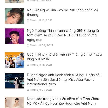
Nguyễn Ngọc Linh - cô bé 2007 nhỏ nhắn, dễ
thương
Tháng 8 10, 2021
Ngô Trường Thịnh - anh chàng GENZ đang là
tâm điểm sự chú ý của NETIZEN suốt những
ngày qua
Tháng 8 09, 2021
Quỳnh Như - nữ diễn viên 9x " làn gió mới " của
làng SHOWBIZ
Tháng 8 13, 2021
Dương Ngọc Ánh Hành trình từ Á hậu Hoàn cầu
Việt Nam đến đại diện tại Miss Asia Pacific
International 2025
Tháng 9 21, 2025
Nhan sắc trong veo kiều diễm của Trần Châu
Mỹ Mỹ - Á hậu Hoa hậu Hoàn cầu Việt Nam