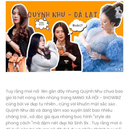
Tuy rằng mới nổi lên gần đây nhưng Quỳnh Như chưa bao
giờ là hết nóng trên những trang MẠNG XÃ HỘI - SHOWBIZ
cũng bởi vẻ đẹp tự nhiên , cùng với khuôn mặt sắc sảo .
Quỳnh Như đã và đang làm xao xuyến biết bao nhiêu
chàng trai , và độc giả qua những bức hình "style đa
phong cách "mà đậm nét đẹp Nữ Sinh 9x . Tuy rằng mới ở