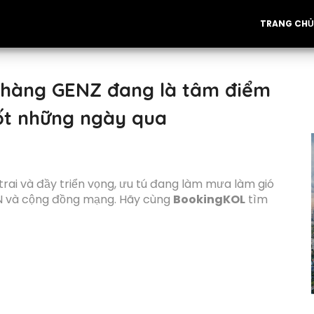
TRANG CHỦ
chàng GENZ đang là tâm điểm
ốt những ngày qua
rai và đầy triển vọng, ưu tú đang làm mưa làm gió
EN và cộng đồng mạng. Hãy cùng
BookingKOL
tìm