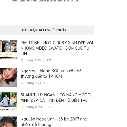
BÀI ĐƯỢC XEM NHIỀU NHẤT
MAI TRINH - HOT GIRL 9X XINH ĐẸP VỚI
NHỮNG VIDEO SWATCH SON CỰC TỰ
TIN
Tháng 9 03, 2021
Ngọc Vy - Nàng KOL xinh xắn dễ
thương đến từ TP.HCM
Tháng 7 21, 2021
SHAMI THÚY NGÂN – CÔ NÀNG MODEL
XINH ĐẸP, CÁ TÍNH ĐẾN TỪ BẾN TRE
Tháng 8 24, 2021
Nguyễn Ngọc Linh - cô bé 2007 nhỏ
nhắn, dễ thương