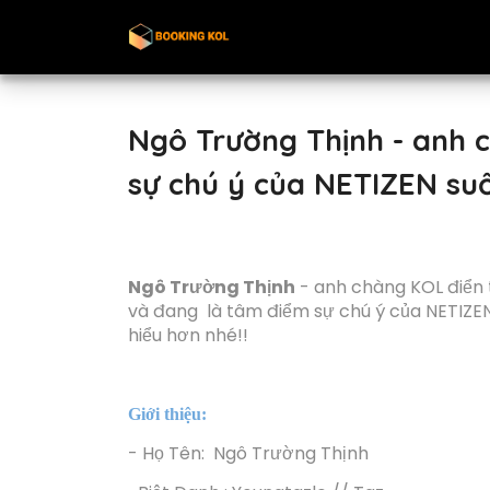
Ngô Trường Thịnh - anh 
sự chú ý của NETIZEN su
Ngô Trường Thịnh
-
anh chàng KOL điển t
và đang là tâm điểm sự chú ý của NETIZ
hiểu hơn nhé!!
Giới thiệu:
- Họ Tên: Ngô Trường Thịnh