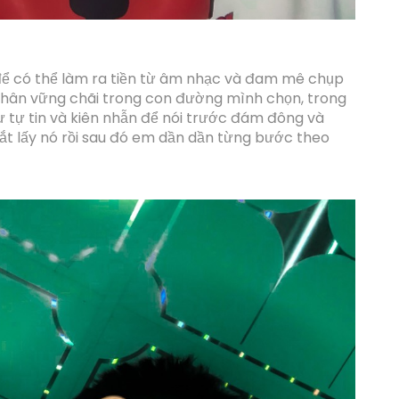
để có thể làm ra tiền từ âm nhạc và đam mê chụp
hân vững chãi trong con đường mình chọn, trong
 sự tự tin và kiên nhẫn để nói trước đám đông và
g bắt lấy nó rồi sau đó em dần dần từng bước theo