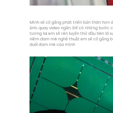
Mình sẽ cố
gắng phát triển bản thân hơn 
ảnh, quay video ngắn.
Để
có những bước c
tương lai em sẽ rèn luyện thứ đầu tiên là
niềm đam mê nghệ thuật em sẽ cố gắn
đuổi đam mê của mình