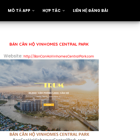
MÔ TẢ APP
HỢP TÁC
LIÊN HỆ ĐĂNG BÀI
BÁN CĂN HỘ VINHOMES CENTRAL PARK
Website:
http://BanCanHoVinhomesCentralPark.com