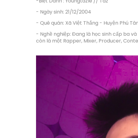
-Biệt Danh : Youngtazle // Taz
- Ngày sinh: 21/12/2004
- Quê quán: Xã Việt Thắng - Huyện Phú T
- Nghề nghiệp: Đang là học sinh cấp ba 
còn là một Rapper, Mixer, Producer, Conte