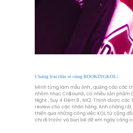
Chàng trai chia sẻ cùng BOOKINGKOL:
Mình từng làm mẫu ảnh , quảng cáo các
nhóm nhạc Cn$ound., có nhiều sản phẩm â
Night , Suy 4 Đêm 9 , NX2. Thịnh
được các
review cho các nhãn hàng. Anh chàng
rất
thiện qua những công việc KOL từ cộng đ
chị đi trước và bạn bè để em ngày càng c