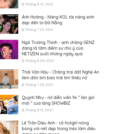
Tháng 8 10, 2021
Ánh Hoàng - Nàng KOL tài năng xinh
đẹp đến từ Đà Nẵng
Tháng 7 23, 2021
Ngô Trường Thịnh - anh chàng GENZ
đang là tâm điểm sự chú ý của
NETIZEN suốt những ngày qua
Tháng 8 09, 2021
Thái Văn Hậu - Chàng trai đất Nghệ An
làm đốn tim bao trái tim thiếu nữ
Tháng 7 23, 2021
Quỳnh Như - nữ diễn viên 9x " làn gió
mới " của làng SHOWBIZ
Tháng 8 13, 2021
Lê Trần Diệu Anh - cô hotgirl nóng
bỏng với nét đẹp trong trẻo làm điêu