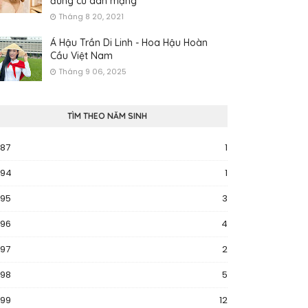
đứng cư dân mạng
Tháng 8 20, 2021
Á Hậu Trần Di Linh - Hoa Hậu Hoàn
Cầu Việt Nam
Tháng 9 06, 2025
TÌM THEO NĂM SINH
987
1
994
1
995
3
996
4
997
2
998
5
999
12