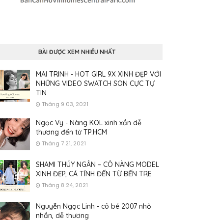
BÀI ĐƯỢC XEM NHIỀU NHẤT
MAI TRINH - HOT GIRL 9X XINH ĐẸP VỚI
NHỮNG VIDEO SWATCH SON CỰC TỰ
TIN
Tháng 9 03, 2021
Ngọc Vy - Nàng KOL xinh xắn dễ
thương đến từ TP.HCM
Tháng 7 21, 2021
SHAMI THÚY NGÂN – CÔ NÀNG MODEL
XINH ĐẸP, CÁ TÍNH ĐẾN TỪ BẾN TRE
Tháng 8 24, 2021
Nguyễn Ngọc Linh - cô bé 2007 nhỏ
nhắn, dễ thương