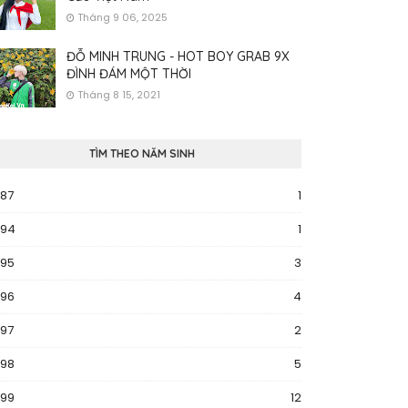
Tháng 9 06, 2025
ĐỖ MINH TRUNG - HOT BOY GRAB 9X
ĐÌNH ĐÁM MỘT THỜI
Tháng 8 15, 2021
TÌM THEO NĂM SINH
987
1
994
1
995
3
996
4
997
2
998
5
999
12