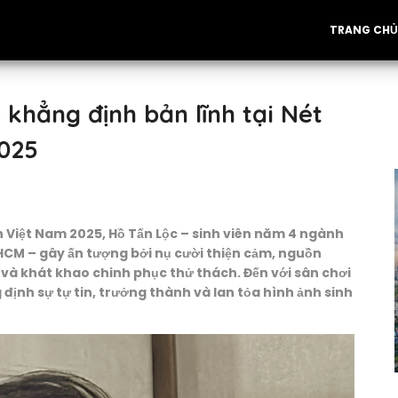
TRANG CHỦ
 khẳng định bản lĩnh tại Nét
2025
ên Việt Nam 2025, Hồ Tấn Lộc – sinh viên năm 4 ngành
CM – gây ấn tượng bởi nụ cười thiện cảm, nguồn
 và khát khao chinh phục thử thách. Đến với sân chơi
định sự tự tin, trưởng thành và lan tỏa hình ảnh sinh