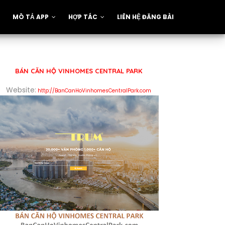
MÔ TẢ APP
HỢP TÁC
LIÊN HỆ ĐĂNG BÀI
BÁN CĂN HỘ VINHOMES CENTRAL PARK
Website:
http://BanCanHoVinhomesCentralPark.com