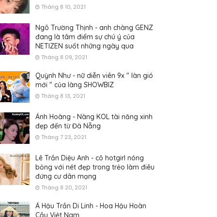
Tháng 8 10, 2021
Ngô Trường Thịnh - anh chàng GENZ
đang là tâm điểm sự chú ý của
NETIZEN suốt những ngày qua
Tháng 8 09, 2021
Quỳnh Như - nữ diễn viên 9x " làn gió
mới " của làng SHOWBIZ
Tháng 8 13, 2021
Ánh Hoàng - Nàng KOL tài năng xinh
đẹp đến từ Đà Nẵng
Tháng 7 23, 2021
Lê Trần Diệu Anh - cô hotgirl nóng
bỏng với nét đẹp trong trẻo làm điêu
đứng cư dân mạng
Tháng 8 20, 2021
Á Hậu Trần Di Linh - Hoa Hậu Hoàn
Cầu Việt Nam