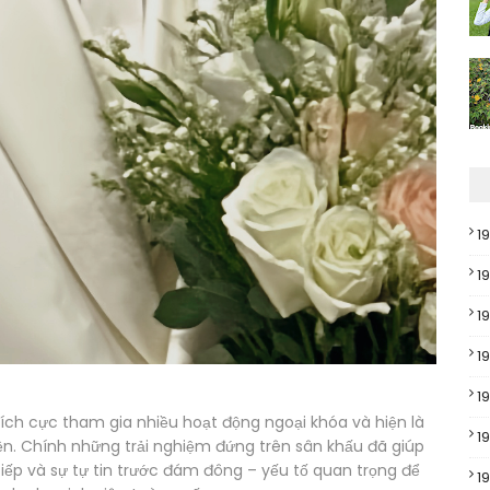
1
1
1
1
1
tích cực tham gia nhiều hoạt động ngoại khóa và hiện là
1
ện. Chính những trải nghiệm đứng trên sân khấu đã giúp
tiếp và sự tự tin trước đám đông – yếu tố quan trọng để
1