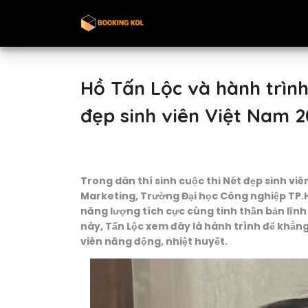
Hồ Tấn Lộc và hành trình
đẹp sinh viên Việt Nam 
Trong dàn thí sinh cuộc thi Nét đẹp sinh vi
Marketing, Trường Đại học Công nghiệp TP.H
năng lượng tích cực cùng tinh thần bản lĩnh
này, Tấn Lộc xem đây là hành trình để khẳng 
viên năng động, nhiệt huyết.