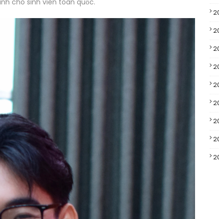
ành cho sinh viên toàn quốc.
2
2
2
2
2
2
2
2
2