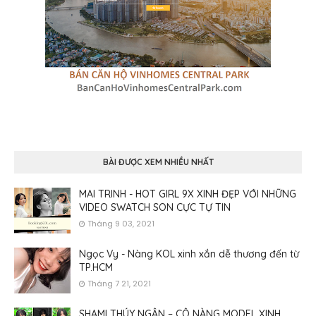
BÀI ĐƯỢC XEM NHIỀU NHẤT
MAI TRINH - HOT GIRL 9X XINH ĐẸP VỚI NHỮNG
VIDEO SWATCH SON CỰC TỰ TIN
Tháng 9 03, 2021
Ngọc Vy - Nàng KOL xinh xắn dễ thương đến từ
TP.HCM
Tháng 7 21, 2021
SHAMI THÚY NGÂN – CÔ NÀNG MODEL XINH