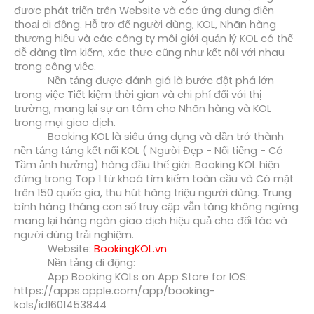
được phát triển trên Website và các ứng dụng điện 
thoại di động. Hỗ trợ để người dùng, KOL, Nhãn hàng 
thương hiệu và các công ty môi giới quản lý KOL có thể 
dễ dàng tìm kiếm, xác thực cũng như kết nối với nhau 
trong công việc.
Nền tảng được đánh giá là bước đột phá lớn 
trong việc Tiết kiệm thời gian và chi phí đối với thị 
trường, mang lại sự an tâm cho Nhãn hàng và KOL 
trong mọi giao dịch.
Booking KOL là siêu ứng dụng và dần trở thành 
nền tảng tảng kết nối KOL ( Người Đẹp - Nổi tiếng - Có 
Tầm ảnh hưởng) hàng đầu thế giới. Booking KOL hiện 
đứng trong Top 1 từ khoá tìm kiếm toàn cầu và Có mặt 
trên 150 quốc gia, thu hút hàng triệu người dùng. Trung 
bình hàng tháng con số truy cập vẫn tăng không ngừng 
mang lại hàng ngàn giao dịch hiệu quả cho đối tác và 
người dùng trải nghiệm.
Website: 
BookingKOL.vn
Nền tảng di động: 
App Booking KOLs on App Store for IOS: 
https://apps.apple.com/app/booking-
kols/id1601453844 