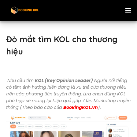
Đỏ mắt tìm KOL cho thương
hiệu
Nhu cầu tìm 
KOL (Key Opinion Leader)
 Người nổi tiếng 
có tầm ảnh hưởng hiện đang là xu thế của thương hiệu 
trên các phương tiện truyền thông. Lựa chọn đúng KOL 
phù hợp sẽ mang lại hiệu quả gấp 7 lần Marketing truyền 
thống (Theo báo cáo của 
BookingKOL.vn
).