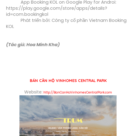
App Booking KOL on Google Play for Androi: 
https://play.google.com/store/apps/details?
id=com.bookingkol
Phát triển bởi: Công ty cổ phần Vietnam Booking 
KOL
(Tác giả: Hoa Minh Kha)
BÁN CĂN HỘ VINHOMES CENTRAL PARK
Website:
http://BanCanHoVinhomesCentralPark.com