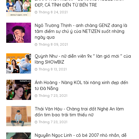
ĐẸP, CÁ TÍNH ĐẾN TỪ BẾN TRE
Tháng 8 24, 2021
Ngô Trường Thịnh - anh chàng GENZ đang là
tâm điểm sự chú ý của NETIZEN suốt những
ngày qua
Tháng 8 09, 2021
Quỳnh Như - nữ diễn viên 9x " làn gió mới " của
làng SHOWBIZ
Tháng 8 13, 2021
Ánh Hoàng - Nàng KOL tài năng xinh đẹp đến
từ Đà Nẵng
Tháng 7 23, 2021
Thái Văn Hậu - Chàng trai đất Nghệ An làm
đốn tim bao trái tim thiếu nữ
Tháng 7 23, 2021
Nguyễn Ngọc Linh - cô bé 2007 nhỏ nhắn, dễ