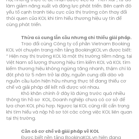
làm giảm năng xuất và động lực phát triển. Bên cạnh đó 
yếu tố cạnh tranh tiêu cực của thị trường còn thay đổi 
thói quen của KOL khi tìm hiểu thương hiệu uy tín để 
cùng phát triển.
Thừa cả cung lẫn cầu nhưng chỉ thiếu giải pháp.
Trao đổi cùng Công ty cổ phần Vietnam Booking 
KOL với chuyên trang nền tảng BookingKOL.vn được biết: 
“ Hiện nay thị trường KOL là một thị trường tiềm năng, tại 
Việt Nam số lượng thương hiệu tìm kiếm KOL và KOL tìm 
kiếm thương hiệu không ngừng tăng nhanh, thậm chí là 
đột phá từ 5 năm trở lại đây, nguồn cung dồi dào và 
nguồn cầu luôn hiện hữu nhưng thực tế đang thiếu cơ 
chế và giải pháp để kết nối được với nhau. 
Khó khăn chính ở đây là đứng trước quá nhiều 
thông tin hồ sơ  KOL, Doanh nghiệp chưa có cơ sở để 
lựa chọn KOL phù hợp. Ngược lại KOL cũng rất cẩn trọng 
khi tìm hiểu và nộp hồ sơ tới các công việc KOL liên quan 
tại thị trường.
Cần có cơ chế và giải pháp về KOL
Được biết nền tảng BookingKOL.vn hiện đang 