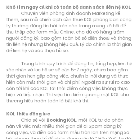
Khó tìm ngay cả khi có toàn bộ danh sách liên hệ KOL
Chuyên viên phòng Kinh doanh Marketing kể 
thêm, sau mỗi chiến dịch cần thuê KOL phòng ban công 
ty thường đăng tin bài trên các trang mạng xã hội để 
thu thập các form mẫu Online, cho dù có hàng trăm 
người đăng ký, bao gồm toàn bộ số điện thoại và thông 
tin liên hệ nhưng không hiệu quả. Lý do chính là thời gian 
để liên hệ và xác thực hồ sơ. 
Trung bình quy trình để đăng tin, tổng hợp, liên hệ 
xác nhận và lọc hồ sơ sẽ cần 5-7 ngày, chưa bao gốm 
thời gian hẹn gặp công việc, chuẩn bị nội dung và thực 
hiện còn mất thời gian và chi phí. Ngoài ra sự rủi ro cao 
còn tới khi các KOL tới thời điểm công việc không thực 
hiện và tiếp nhận. Thì việc tìm kiếm gương mặt KOL cho 
thương hiệu hoàn toàn là bất khả thi.
KOL thiếu động lực
Chia sẻ với 
Booking KOL
, một KOL tự do phàn 
nàn về việc mất nhiều thời gian để đi Spam đăng ký 
công việc, và điền các form mẫu tràn lan trên mạng xã 
hội, nhưng thực tế để nhận được việc là “ Hên Xui”, từ đó 