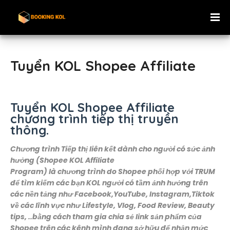
Tuyển KOL Shopee Affiliate
Tuyển KOL Shopee Affiliate
chương trình tiếp thị truyền
thông.
Chương trình Tiếp thị liên kết dành cho người có sức ảnh
hưởng (Shopee KOL Affiliate
Program) là chương trình do Shopee phối hợp với TRUM
để tìm kiếm các bạn KOL người có tầm ảnh hưởng trên
các nền tảng như Facebook,YouTube, Instagram,Tiktok
về các lĩnh vực như Lifestyle, Vlog, Food Review, Beauty
tips, ..bằng cách tham gia chia sẻ link sản phẩm của
Shopee trên các kênh mình đang sở hữu để nhận mức