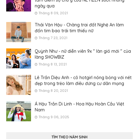
ngày qua
Tháng 8 09, 2021
Thái Văn Hậu - Chàng trai đất Nghệ An làm
đốn tim bao trái tim thiếu nữ
Tháng 7 23, 2021
Quỳnh Như - nữ diễn viên 9x " làn gió mới " của
làng SHOWBIZ
Tháng 8 13, 2021
Lê Trần Diệu Anh - cô hotgirl nóng bỏng với nét
đẹp trong trẻo làm điêu đứng cư dân mạng
Tháng 8 20, 2021
Á Hậu Trần Di Linh - Hoa Hậu Hoàn Cầu Việt
Nam
Tháng 9 06, 2025
TÌM THEO NĂM SINH