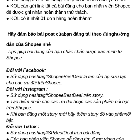
● KOL cần gửi link tất cả bài đăng cho bạn nhân viên Shopee 
để được ghi nhận hoàn thành thử thách.
● KOL có ít nhất 01 đơn hàng hoàn thành*
 Hãy đảm bảo bài post củabạn đăng tải theo đúnghướng 
dẫn của Shopee nhé
 Tips giúp bài đăng của bạn chắc chắn được xác minh từ 
Shopee
Đối với Facebook: 
● Sử dụng hashtag#ShopeeBestDeal là tên của bộ sưu tập 
cho các ưu đãi trênShopee.
Đối với Instagram :
● Sử dụng hashtag#ShopeeBestDeal trên story.
● Tạo điểm nhấn cho các ưu đãi hoặc các sản phẩm nổi bật 
trên Shopee.
● Khi bạn đăng một story mới,hãy thêm story đó vào phầnnổi 
bật.
Đối với Tiktok 
: 
● Sử dụng hashtag#SPBestDeal trên bài đăng
● Các bạn nhân viên Shopee dễ dàng tìm được video của 