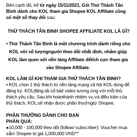
Bên cạnh đó, kể 
từ ngày 15/11/2021, Gói Thử Thách Tân 
Bình dành cho KOL tham gia Shopee KOL Affiliate cũng 
có một số thay đổi
 sau:
THỬ THÁCH TÂN BINH SHOPEE AFFILIATE KOL LÀ GÌ?
▪ Thử Thách Tân Binh là một chương trình dành riêng cho 
KOL với số lượngngười theo dõi nhất định, nhằm giúp 
KOL làm quen với nền tảng Affiliate đểtích cực tham gia 
vào Shopee Affiliate.
KOL LÀM GÌ KHI THAM GIA THỬ THÁCH TÂN BINH?
▪ 
KOL chọn 1 thử thách từ nền tảng mạng xã hội KOL dùng để 
đăng ký. KOLđăng tải số bài/ video tương ứng với mỗi thử 
thách yêu cầu. Sau khi hoànthành nhiệm vụ và điều kiện của 
thử thách, KOL sẽ nhận được phần thưởngtừ Shopee.
PHẦN THƯỞNG DÀNH CHO BẠN
PHẦN QUÀ:
●10,000 - 100,000 theo dõi (follow/ subscriber): Voucher mua 
sắm Shopee trị giá 1,000,000 VND**