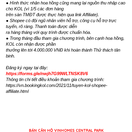
● Hình thức nhận hoa hồng cũng mang lại nguồn thu nhập cao 
cho KOL (vì 1/5 các đơn hàng
trên sàn TMĐT được thực hiện qua link Affiliate).
● Shopee có đội ngũ nhân viên hỗ trợ, công cụ hỗ trợ trực 
tuyến, rõ ràng. Thanh toán được diễn
ra hàng tháng với quy trình được chuẩn hóa.
● Trong tháng đầu tham gia chương trình, bên cạnh hoa hồng, 
KOL còn nhận được phần
thưởng lên tới 4.000.000 VNĐ khi hoàn thành Thử thách tân 
binh.
Đăng ký ngay tại đây: 
https://forms.gle/nwjh7G99WLTNSK8V6
Thông tin chi tiết điều khoản tham gia chương trình: 
https://vn.bookingkol.com/2021/11/tuyen-kol-shopee-
affiliate.html
BÁN CĂN HỘ VINHOMES CENTRAL PARK