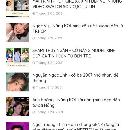
MAI TRINH - HOT GIRL 9X XINH ĐẸP VỚI NHỮNG
VIDEO SWATCH SON CỰC TỰ TIN
Tháng 9 03, 2021
Ngọc Vy - Nàng KOL xinh xắn dễ thương đến từ
TP.HCM
Tháng 7 21, 2021
SHAMI THÚY NGÂN – CÔ NÀNG MODEL XINH
ĐẸP, CÁ TÍNH ĐẾN TỪ BẾN TRE
Tháng 8 24, 2021
Nguyễn Ngọc Linh - cô bé 2007 nhỏ nhắn, dễ
thương
Tháng 8 10, 2021
Ánh Hoàng - Nàng KOL tài năng xinh đẹp đến
từ Đà Nẵng
Tháng 7 23, 2021
Ngô Trường Thịnh - anh chàng GENZ đang là
tâm điểm sự chú ý của NETIZEN suốt những