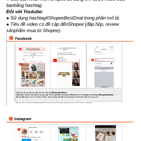
bạnbằng hashtag
Đối với Youtube:
● Sử dụng hashtag#ShopeeBestDeal trong phần mô tả.
● Tiêu đề video có đề cập đếnShopee (đập hộp, review 
sảnphẩm mua từ Shopee).