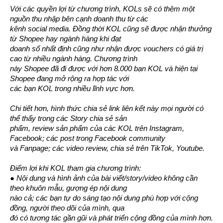
Với các quyền lợi từ chương trình, KOLs sẽ có thêm một 
nguồn thu nhập bên cạnh doanh thu từ các
kênh social media. Đồng thời KOL cũng sẽ được nhận thưởng 
từ Shopee hay ngành hàng khi đạt
doanh số nhất định cũng như nhận được vouchers có giá trị 
cao từ nhiều ngành hàng. Chương trình
này Shopee đã đi được với hơn 8.000 bạn KOL và hiện tại 
Shopee đang mở rộng ra hợp tác với
các bạn KOL trong nhiều lĩnh vực hơn.
Chi tiết hơn, hình thức chia sẻ link liên kết này mọi người có 
thể thấy trong các Story chia sẻ sản
phẩm, review sản phẩm của các KOL trên Instagram, 
Facebook; các post trong Facebook community
và Fanpage; các video review, chia sẻ trên TikTok, Youtube.
Điểm lợi khi KOL tham gia chương trình:
● Nội dung và hình ảnh của bài viết/story/video không cần 
theo khuôn mẫu, gượng ép nội dung
nào cả; các bạn tự do sáng tạo nội dung phù hợp với cộng 
đồng, người theo dõi của mình, qua
đó có tương tác gần gũi và phát triển cộng đồng của mình hơn.